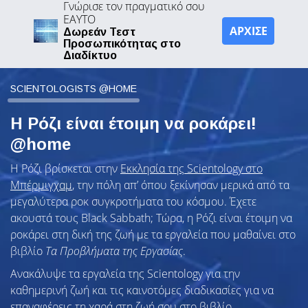
Γνώρισε τον πραγματικό σου
ΕΑΥΤΟ
ΑΡΧΙΣΕ
Δωρεάν Τεστ
Προσωπικότητας στο
Διαδίκτυο
SCIENTOLOGISTS @HOME
Η Ρόζι είναι έτοιμη να ροκάρει!
@home
Η Ρόζι βρίσκεται στην
Εκκλησία της Scientology στο
Μπέρμιγχαμ
, την πόλη απ’ όπου ξεκίνησαν μερικά από τα
μεγαλύτερα ροκ συγκροτήματα του κόσμου. Έχετε
ακουστά τους Black Sabbath; Τώρα, η Ρόζι είναι έτοιμη να
ροκάρει στη δική της ζωή με τα εργαλεία που μαθαίνει στο
βιβλίο
Τα Προβλήματα της Εργασίας
.
Ανακάλυψε τα εργαλεία της Scientology για την
καθημερινή ζωή και τις καινοτόμες διαδικασίες για να
επαναφέρεις τη χαρά στη ζωή σου στο βιβλίο