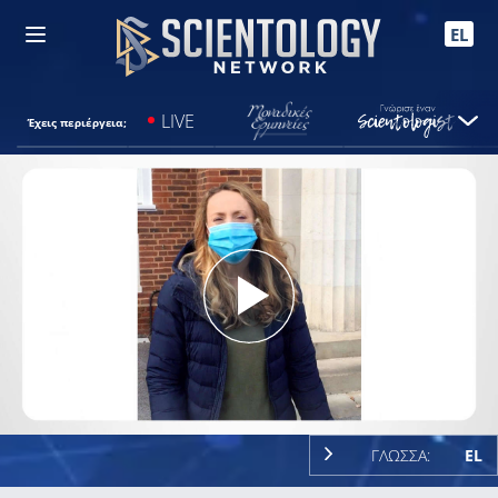
EL
LIVE
Έχεις περιέργεια;
Play
Video
ΓΛΩΣΣΑ:
EL