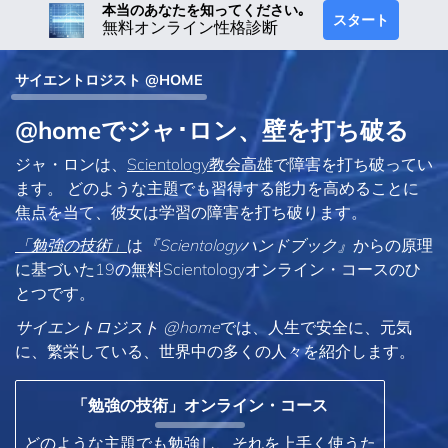
本当のあなたを知ってください｡
スタート
無料オンライン性格診断
サイエントロジスト @HOME
@homeでジャ･ロン、壁を打ち破る
ジャ・ロンは、
Scientology教会高雄
で障害を打ち破ってい
ます。 どのような主題でも習得する能力を高めることに
焦点を当て、彼女は学習の障害を打ち破ります。
「勉強の技術」
は
『Scientologyハンドブック』
からの原理
に基づいた19の無料Scientologyオンライン・コースのひ
とつです。
サイエントロジスト @home
では、人生で安全に、元気
に、繁栄している、世界中の多くの人々を紹介します。
「勉強の技術」オンライン・コース
どのような主題でも勉強し、それを上手く使うた