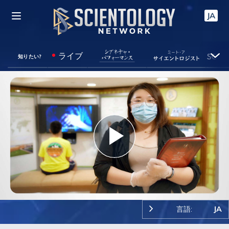
JA
ライブ
知りたい?
Play
Video
言語:
JA