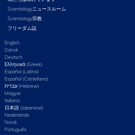
Scientologyニュースルーム
Scientology宗教
フリーダム誌
English
Dansk
Deutsch
Ελληνικά (Greek)
Español (Latino)
Español (Castellano)
Magyar
Italiano
日本語 (Japanese)
Nederlands
Norsk
Português