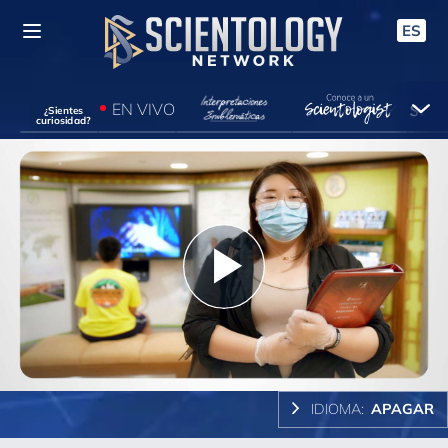
ES
EN VIVO
¿Sientes
curiosidad?
Play
Video
IDIOMA:
APAGAR