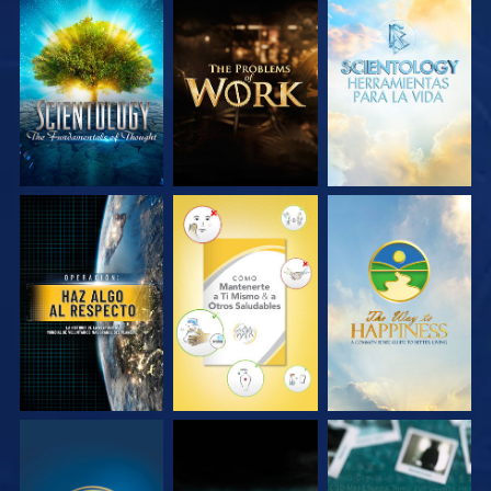
EXPLORA LAS
EXPLORA LAS
EXPLORA LAS
SERIES
SERIES
SERIES
VE
VE
VE
VE
VE
VE