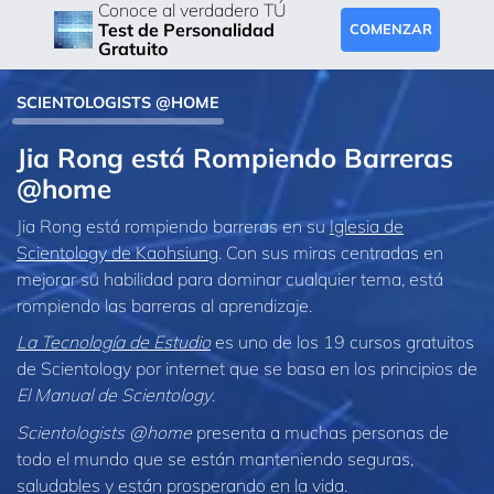
Conoce al verdadero TÚ
Test de Personalidad
COMENZAR
Gratuito
SCIENTOLOGISTS @HOME
Jia Rong está Rompiendo Barreras
@home
Jia Rong está rompiendo barreras en su
Iglesia de
Scientology de Kaohsiung
. Con sus miras centradas en
mejorar su habilidad para dominar cualquier tema, está
rompiendo las barreras al aprendizaje.
La Tecnología de Estudio
es uno de los 19 cursos gratuitos
de Scientology por internet que se basa en los principios de
El Manual de Scientology
.
Scientologists @home
presenta a muchas personas de
todo el mundo que se están manteniendo seguras,
saludables y están prosperando en la vida.