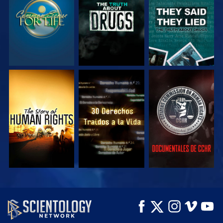
VE
VE
VE
VE
VE
EXPLORA LAS
SERIES