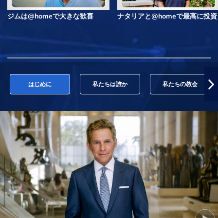
ジムは@homeで大きな歓喜
ナタリアと@homeで最高に投資
はじめに
私たちは誰か
私たちの教会