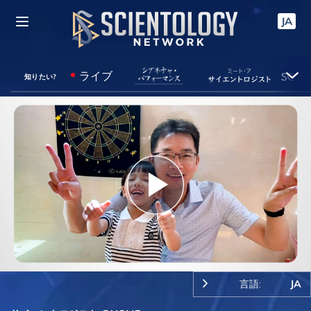
JA
ライブ
知りたい?
Play
Video
言語:
JA