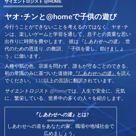
サイエントロジスト @HOME
ヤオ･チンと@homeで子供の遊び
今行うことができないことを考えるのではなく、ヤオ･チ
ンは、楽しいゲームと学習を通して、息子との貴重な思い
出作りに時間を費やします。 彼は
『しあわせへの道』
…世
代のための恩送り…の教訓、「子供を愛し、助けましょ
う」に倣います。
人種や肌の色、宗派を問わず、誰もが守ることのできる、
初の常識のみに基づいた道徳律
『しあわせへの道』
を読ん
でください。 110以上の言語に翻訳されています。
サイエントロジスト @home
では、人生で安全に、元気
に、繁栄している、世界中の多くの人々を紹介します。
『しあわせへの道』
とは?
しあわせへの道をあなたの家、職場や地域社会で
広めましょう。