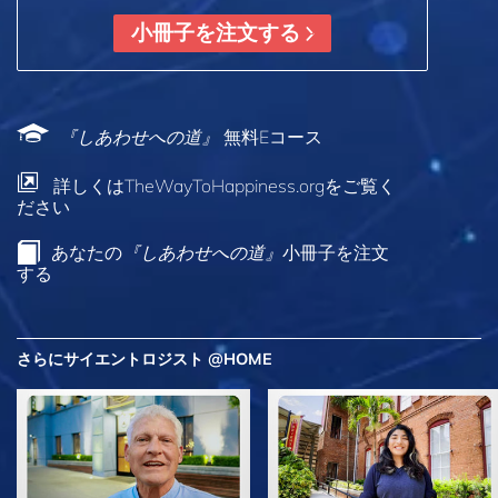
小冊子を注文する
『しあわせへの道』
無料Eコース
詳しくはTheWayToHappiness.orgをご覧く
ださい
あなたの
『しあわせへの道』
小冊子を注文
する
さらにサイエントロジスト @HOME