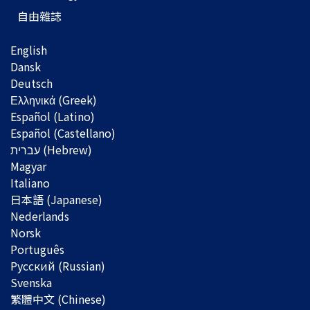
自由雜誌
English
Dansk
Deutsch
Ελληνικά (Greek)
Español (Latino)
Español (Castellano)
Magyar
Italiano
日本語 (Japanese)
Nederlands
Norsk
Português
Русский (Russian)
Svenska
繁體中文 (Chinese)