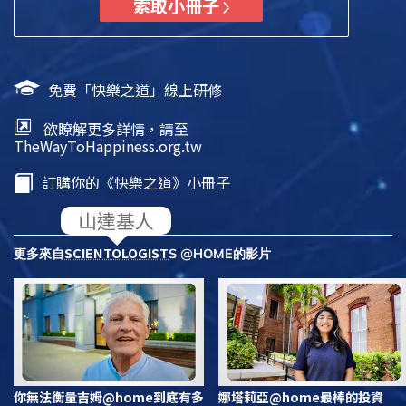
索取小冊子
免費「快樂之道」線上研修
欲瞭解更多詳情，請至
TheWayToHappiness.org.tw
訂購你的《快樂之道》小冊子
SCIENTOLOGIST
更多來自
S @HOME的影片
你無法衡量吉姆@home到底有多
娜塔莉亞@home最棒的投資