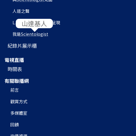
人道之聲
L. 羅恩 賀伯特圖書館呈現
我是
Scientologist
紀錄片展示櫃
電視直播
時間表
有關聯播網
前言
觀賞方式
多媒體室
回饋
宣傳資源