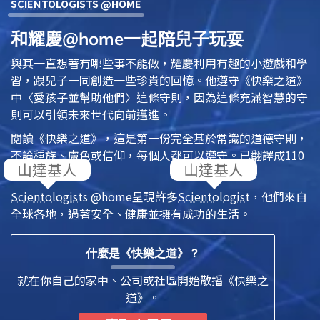
SCIENTOLOGIST
S @HOME
和耀慶@home一起陪兒子玩耍
與其一直想著有哪些事不能做，耀慶利用有趣的小遊戲和學
習，跟兒子一同創造一些珍貴的回憶。他遵守
《快樂之道》
中〈愛孩子並幫助他們〉這條守則，因為這條充滿智慧的守
則可以引領未來世代向前邁進。
閱讀
《快樂之道》
，這是第一份完全基於常識的道德守則，
不論種族、膚色或信仰，每個人都可以遵守。已翻譯成110
多種語言。
Scientologist
s @home
呈現許多
Scientologist
，他們來自
全球各地，過著安全、健康並擁有成功的生活。
什麼是《快樂之道》？
就在你自己的家中、公司或社區開始散播《快樂之
道》。