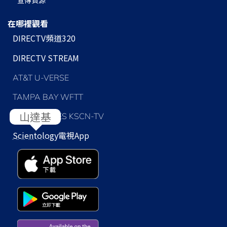
在哪裡觀看
DIRECTV頻道320
DIRECTV STREAM
AT&T U-VERSE
TAMPA BAY WFTT
LOS ANGELES KSCN-TV
Scientology
電視App