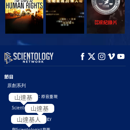
觀看
觀看
探索系列節目
節目
原創系列
L. 羅恩 賀伯特：原音重現
Scientology
內部
目的地：
Scientology
與
Scientologist
見面