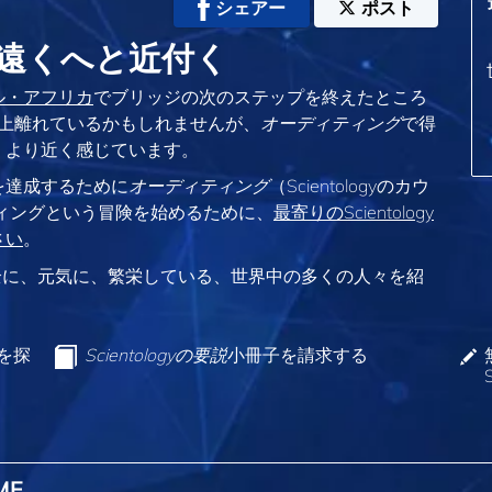
シェアー
ポスト
か遠くへと近付く
ル・アフリカ
でブリッジの次のステップを終えたところ
以上離れているかもしれませんが、
オーディティング
で得
、より近く感じています。
を達成するために
オーディティング
（Scientologyのカウ
ィングという冒険を始めるために、
最寄りのScientology
さい
。
全に、元気に、繁栄している、世界中の多くの人々を紹
ンを探
Scientologyの要説
小冊子を請求する
ME