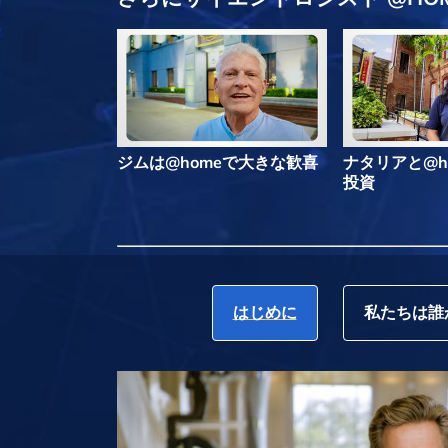
ジムは@homeで大きな歓喜
ナタリアと@h
投資
はじめに
私たちは誰