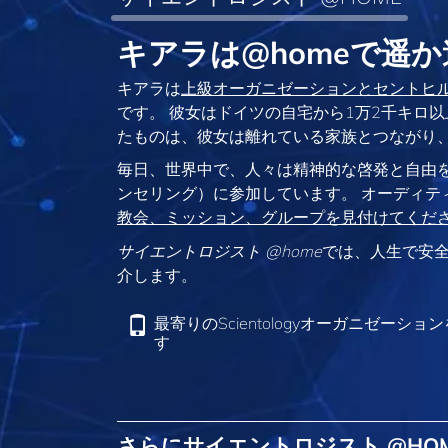
キアラは@homeで遥
キアラは
上級オーガニゼーションとセントヒ
です。 彼女はドイツの自宅から1万2千キロ
たものは、彼女は離れている家族とつながり
毎日、世界中で、人々は精神的な啓発と自由
ンセリング）に参加しています。 オーディテ
教会、ミッション、グループを見付けてくだ
サイエントロジスト @home
では、人生で安
介します。
最寄りのScientologyオーガニゼーショ
す
さらにサイエントロジスト @HO