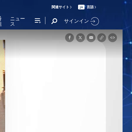
関連サイト
言語
JA
番
ニュー
サインイン
組
ス