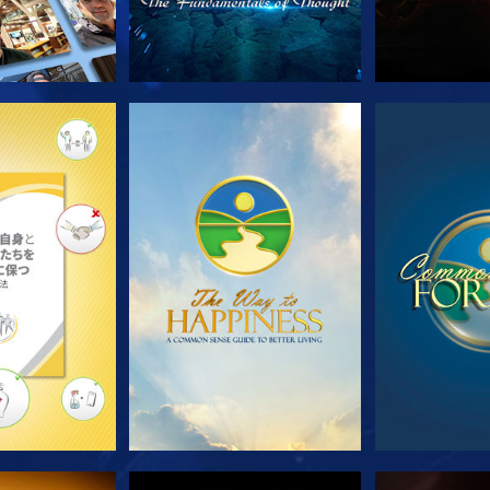
ズを探求
観る
観