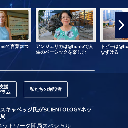
meで言葉につ
アンジェリカは@homeで人
トビーは@h
生のベーシックを楽しむ
なずける
支援
私たちの創設者
グラム
キャベッジ氏がSCIENTOLOGYネッ
局
logyネットワーク開局スペシャル