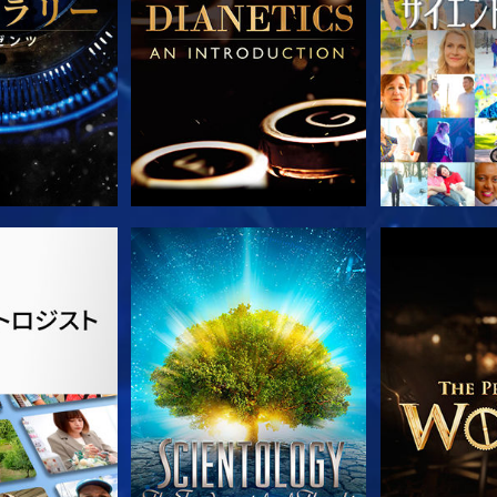
ズを探求
観る
シリー