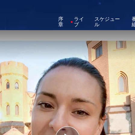
序
ライ
スケジュー
章
ブ
ル