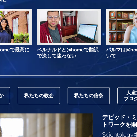
omeで最高に
ベルナルドと@homeで翻訳
パルマは@ho
で決して迷わない
いて
人道
か
私たちの教会
私たちの信条
プロ
デビッド・ミス
トワークを開
Sciento