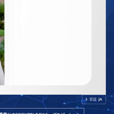
言語:
JA