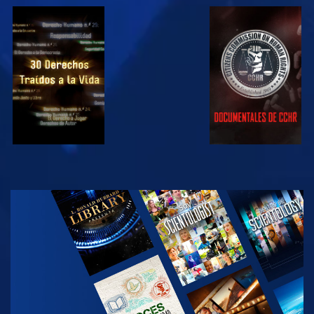
VE
VE
VE
VE
EXPLORA LAS
SERIES