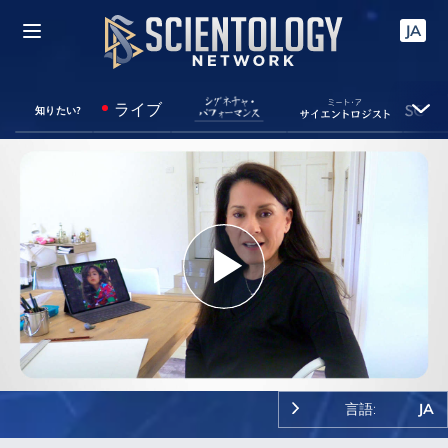
JA
ライブ
知りたい?
Play
Video
言語:
JA