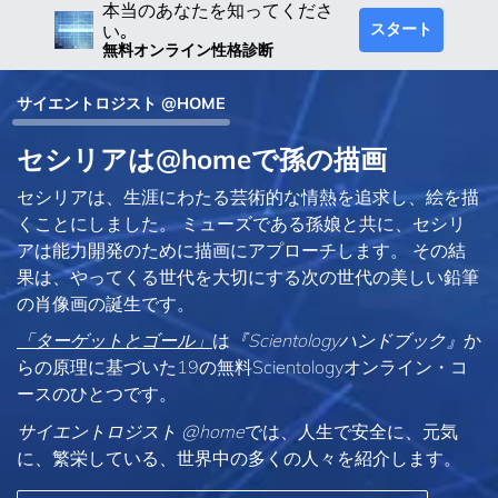
本当のあなたを知ってくださ
スタート
い｡
無料オンライン性格診断
サイエントロジスト @HOME
セシリアは@homeで孫の描画
セシリアは、生涯にわたる芸術的な情熱を追求し、絵を描
くことにしました。 ミューズである孫娘と共に、セシリ
アは能力開発のために描画にアプローチします。 その結
果は、やってくる世代を大切にする次の世代の美しい鉛筆
の肖像画の誕生です。
「ターゲットとゴール」
は
『Scientologyハンドブック』
か
らの原理に基づいた19の無料Scientologyオンライン・コ
ースのひとつです。
サイエントロジスト @home
では、人生で安全に、元気
に、繁栄している、世界中の多くの人々を紹介します。