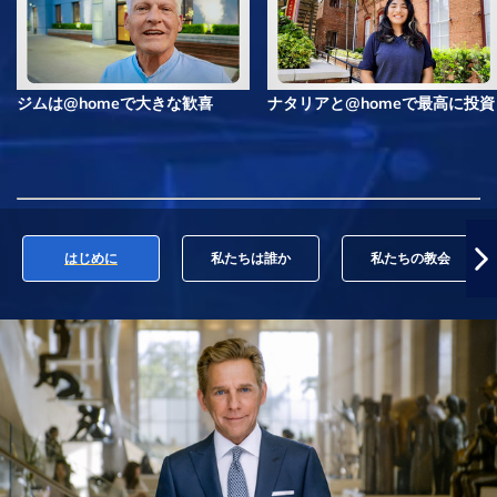
ジムは@homeで大きな歓喜
ナタリアと@homeで最高に投資
はじめに
私たちは誰か
私たちの教会