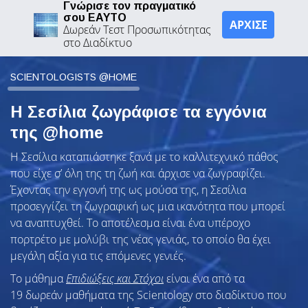
Γνώρισε τον πραγματικό
σου ΕΑΥΤΟ
ΑΡΧΙΣΕ
Δωρεάν Τεστ Προσωπικότητας
στο Διαδίκτυο
SCIENTOLOGISTS @HOME
Η Σεσίλια ζωγράφισε τα εγγόνια
της @home
Η Σεσίλια καταπιάστηκε ξανά με το καλλιτεχνικό πάθος
που είχε σ’ όλη της τη ζωή και άρχισε να ζωγραφίζει.
Έχοντας την εγγονή της ως μούσα της, η Σεσίλια
προσεγγίζει τη ζωγραφική ως μια ικανότητα που μπορεί
να αναπτυχθεί. Το αποτέλεσμα είναι ένα υπέροχο
πορτρέτο με μολύβι της νέας γενιάς, το οποίο θα έχει
μεγάλη αξία για τις επόμενες γενιές.
Το μάθημα
Επιδιώξεις και Στόχοι
είναι ένα από τα
19 δωρεάν μαθήματα της Scientology στο διαδίκτυο που