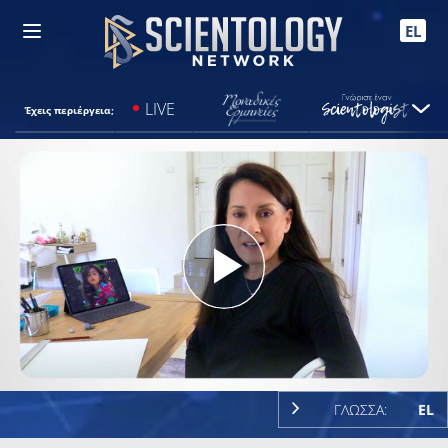
EL
LIVE
Έχεις περιέργεια;
Play
Video
ΓΛΩΣΣΑ:
EL