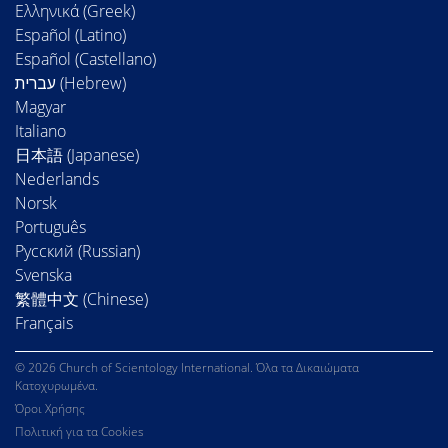
Ελληνικά (Greek)
Español (Latino)
Español (Castellano)
Magyar
Italiano
日本語 (Japanese)
Nederlands
Norsk
Português
Русский (Russian)
Svenska
繁體中文 (Chinese)
Français
© 2026 Church of Scientology International. Όλα τα Δικαιώματα
Κατοχυρωμένα.
Όροι Χρήσης
Πολιτική για τα Cookies