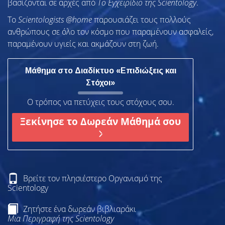
βασίζονται σε αρχές από
Το Εγχειρίδιο της Scientology
.
To
Scientologists @home
παρουσιάζει τους πολλούς
ανθρώπους σε όλο τον κόσμο που παραμένουν ασφαλείς,
παραμένουν υγιείς και ακμάζουν στη ζωή.
Μάθημα στο Διαδίκτυο «Επιδιώξεις και
Στόχοι»
Ο τρόπος να πετύχεις τους στόχους σου.
Ξεκίνησε το Δωρεάν Μάθημά σου
Βρείτε τον πλησιέστερο Οργανισμό της
Scientology
Ζητήστε ένα δωρεάν βιβλιαράκι
Μια Περιγραφή της Scientology