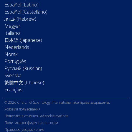
Español (Latino)
Español (Castellano)
Magyar
Italiano
日本語 (Japanese)
Nederlands
Norsk
Português
Русский (Russian)
Svenska
繁體中文 (Chinese)
Français
© 2026 Church of Scientology International. Все права защищены.
Условия пользования
Политика в отношении cookie-файлов
Политика конфиденциальности
Правовое уведомление