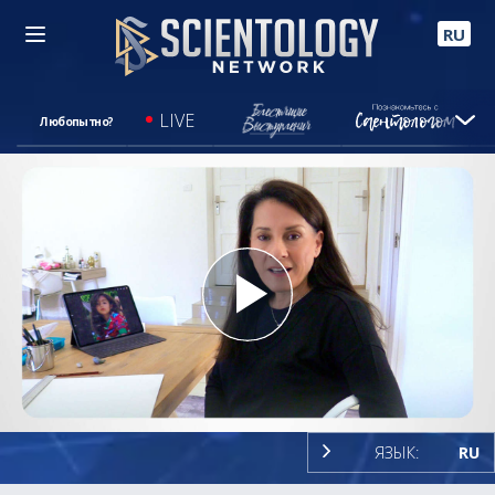
RU
LIVE
Любопытно?
Play
Video
ЯЗЫК:
RU