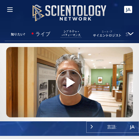
JA
ライブ
知りたい?
Play
Video
言語:
JA