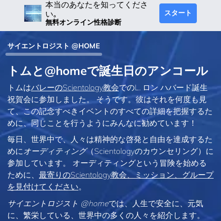
本当のあなたを知ってくださ
スタート
い｡
無料オンライン性格診断
サイエントロジスト @HOME
トムと@homeで誕生日のアンコール
トムは
バレーのScientology教会
でのL. ロン ハバード誕生
祝賀会に参加しました。 そうです。彼はそれを何度も見
て、この記念すべきイベントのすべての詳細を把握するた
めに、同じことを行うようにみんなに勧めています！
毎日、世界中で、人々は精神的な啓発と自由を達成するた
めに
オーディティング
（Scientologyのカウンセリング）に
参加しています。 オーディティングという冒険を始める
ために、
最寄りのScientology教会、ミッション、グループ
を見付けてください
。
サイエントロジスト @home
では、人生で安全に、元気
に、繁栄している、世界中の多くの人々を紹介します。