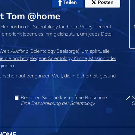
Teilen
Posten
it Tom @home
 Hubbard in der
Scientology Kirche im Valley
– erneut.
 empfiehlt jedem, es ihm gleichzutun, um jedes Detail
 Welt
Auditing
(Scientology Seelsorge), um spirituelle
ie die nächstgelegene Scientology Kirche, Mission oder
ginnen.
enschen auf der ganzen Welt, die in Sicherheit, gesund
Bestellen Sie eine kostenfreie Broschüre
S
Eine Beschreibung der Scientology
S
@HOME