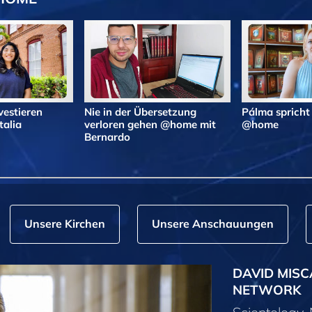
vestieren
Nie in der Übersetzung
Pálma spricht
alia
verloren gehen @home mit
@home
Bernardo
Unsere Kirchen
Unsere Anschauungen
DAVID MISC
NETWORK