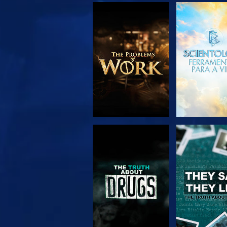
EXPLORAR A
VER
SÉRIE
VER
VER