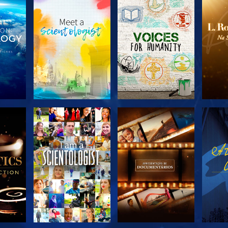
R A
EXPLORAR A
EXPLORAR A
EX
SÉRIE
SÉRIE