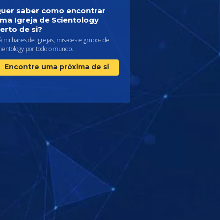
uer saber como encontrar
ma Igreja de Scientology
erto de si?
 milhares de Igrejas, missões e grupos de
cientology por todo o mundo.
Encontre uma próxima de si