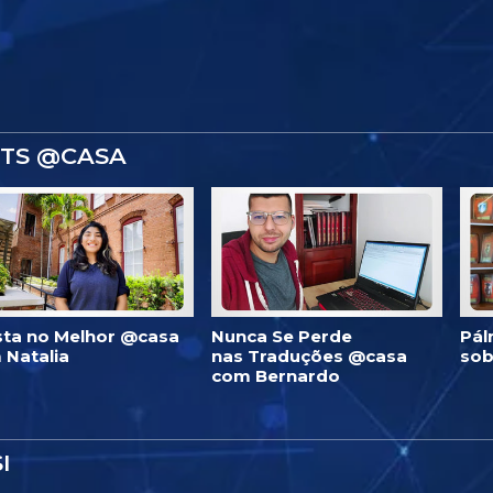
STS @CASA
ista no Melhor @casa
Nunca Se Perde
Pál
 Natalia
nas Traduções @casa
sob
com Bernardo
I