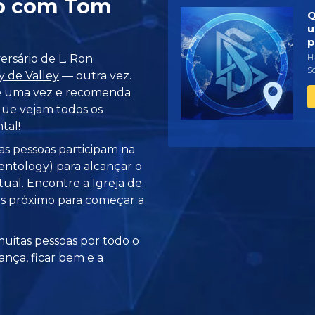
lo com Tom
Q
u
p
Há
ersário de L. Ron
S
y de Valley
— outra vez.
ue uma vez e recomenda
ue vejam todos os
tal!
as pessoas participam na
ntology) para alcançar o
tual.
Encontre a Igreja de
is próximo
para começar a
uitas pessoas por todo o
ança, ficar bem e a