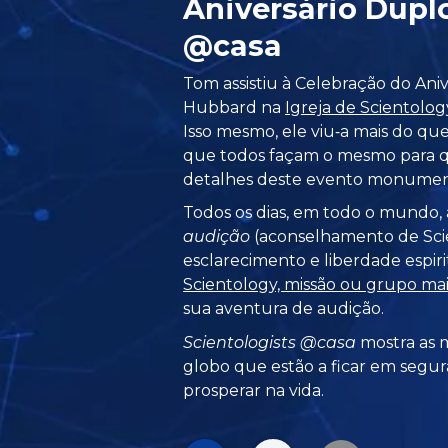
Aniversário Dup
@casa
Tom assistiu à Celebração do Aniv
Hubbard na
Igreja de Scientolog
Isso mesmo, ele viu‑a mais do q
que todos façam o mesmo para q
detalhes deste evento monumen
Todos os dias, em todo o mundo, 
audição
(aconselhamento de Scie
esclarecimento e liberdade espiri
Scientology, missão ou grupo ma
sua aventura de audição.
Scientologists @casa
mostra as m
globo que estão a ficar em segur
prosperar na vida.