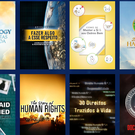
EXPLORAR A
EXPLORAR A
EX
SÉRIE
SÉRIE
VER
VER