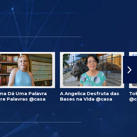
ma Dá Uma Palavra
A Angelica Desfruta das
To
re Palavras @casa
Bases na Vida @casa
@c