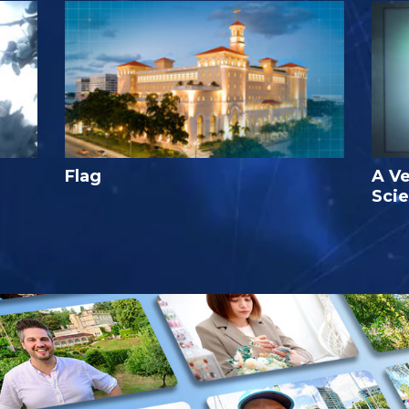
Flag
A Ve
Sci