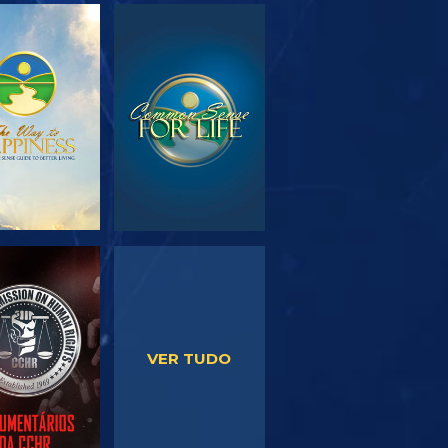
PLORAR A
VER
SÉRIE
VER
VER
VER TUDO