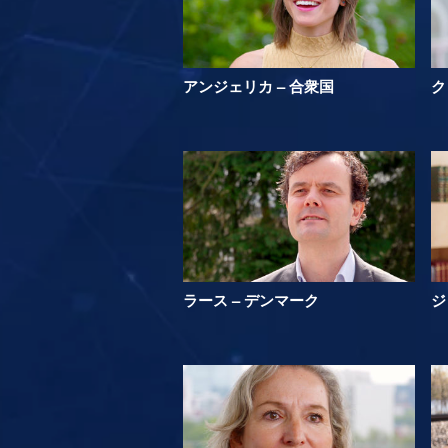
アンジェリカ – 合衆国
ク
ラース – デンマーク
ジ