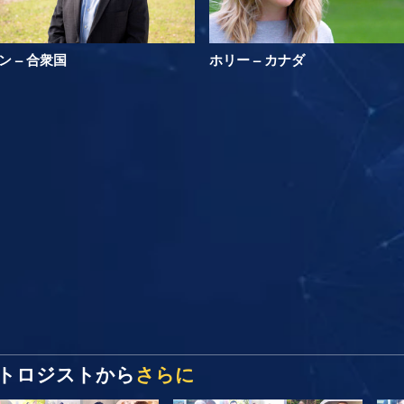
ン – 合衆国
ホリー – カナダ
トロジストから
さらに