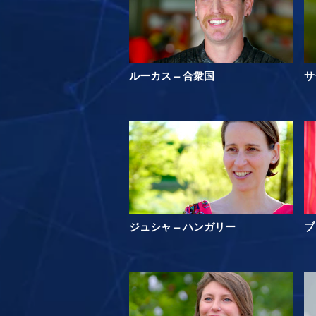
ルーカス – 合衆国
サ
ジュシャ – ハンガリー
ブ