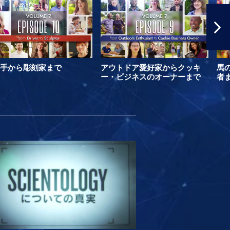
手から彫刻家まで
アウトドア愛好家からクッキ
馬
ー・ビジネスのオーナーまで
者