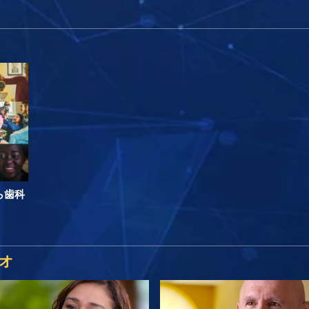
ら歯科
オ