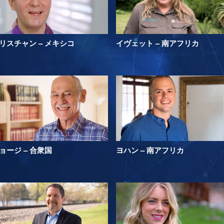
リスチャン – メキシコ
イヴェット – 南アフリカ
ョージ – 合衆国
ヨハン – 南アフリカ