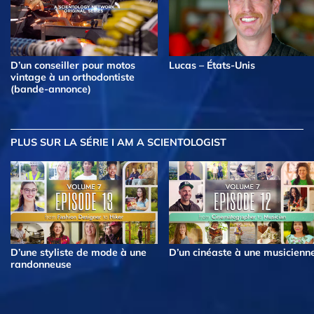
D’un conseiller pour motos
Lucas – États-Unis
vintage à un orthodontiste
(bande-annonce)
PLUS
SUR LA SÉRIE I AM A SCIENTOLOGIST
D’une styliste de mode à une
D’un cinéaste à une musicienn
randonneuse