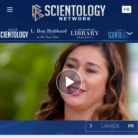
FR
Play
Video
LANGUE:
FR