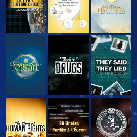
REGARDER
REGARDER
REGARDER
REGARDER
REGARDER
REGARDER