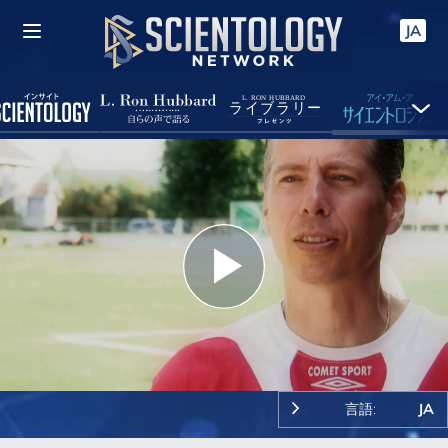
JA
Play
Video
言語:
JA