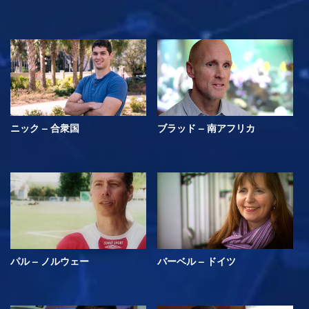
ニック – 合衆国
ブラッド – 南アフリカ
パル – ノルウェー
バーベル – ドイツ