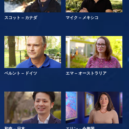
スコット – カナダ
マイク – メキシコ
ベルント – ドイツ
エマ – オーストラリア
和幸 – 日本
エリン – 合衆国