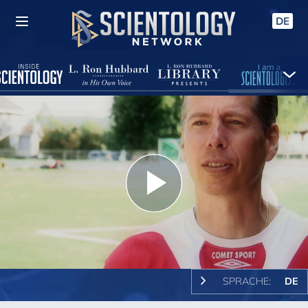
DE
Play
Video
SPRACHE:
DE