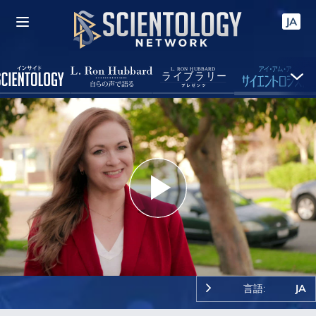
JA
Play
Video
言語:
JA