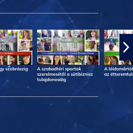
egy szobrászig
A szabadtéri sportok
A lóidomártól
szerelmesétől a sütibiznisz
az étteremtul
tulajdonosáig