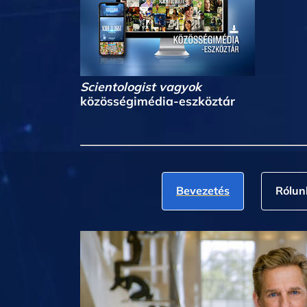
Scientologist vagyok
közösségimédia-eszköztár
Bevezetés
Rólun