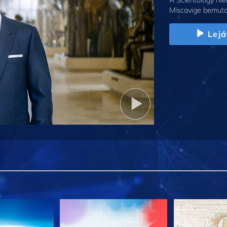
A Scientology Net
Miscavige bemuta
Lejá