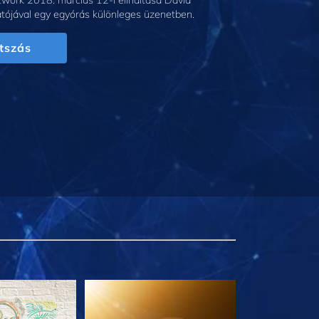
work 2018. március 12-i elindítása David
tójával egy egyórás különleges üzenetben.
tszás