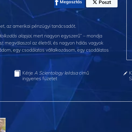
Megosztás
Poszt
et, az amerikai pénzügyi tanácsadót.
olkodás alapjai,
mert nagyon egyszerű” – mondja
ést megválaszol az életről, és nagyon hálás vagyok
ádom, egy csodálatos vállalkozásom, egy csodálatos
Kérje
A Scientology leírása
című
K
ingyenes füzetet
S