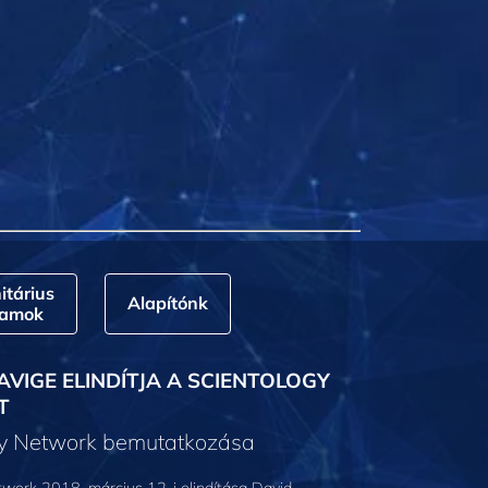
tárius
Alapítónk
ramok
AVIGE ELINDÍTJA A SCIENTOLOGY
T
gy Network bemutatkozása