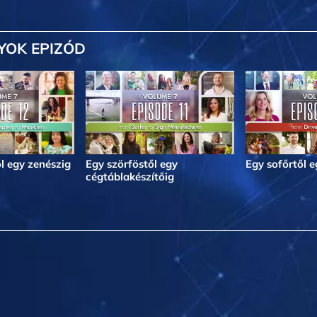
YOK EPIZÓD
l egy zenészig
Egy szörföstől egy
Egy sofőrtől 
cégtáblakészítőig