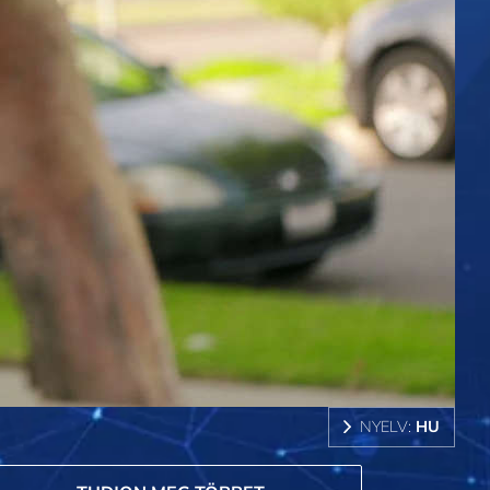
NYELV:
HU