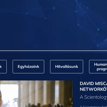
Humani
k
Egyházaink
Hitvallásunk
prog
DAVID MISC
NETWORKÖ
A Scientolo