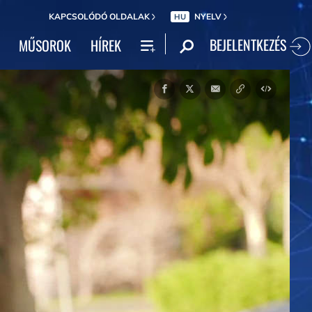
KAPCSOLÓDÓ OLDALAK
NYELV
HU
BEJELENTKEZÉS
MŰSOROK
HÍREK