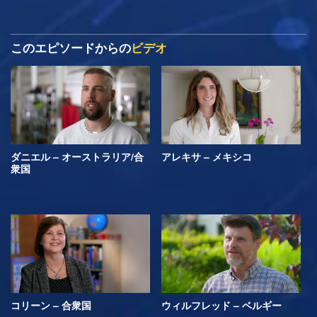
このエピソードからの
ビデオ
ダニエル – オーストラリア/合
アレキサ – メキシコ
衆国
コリーン – 合衆国
ウィルフレッド – ベルギー