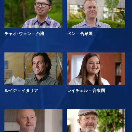
チャオ･ウェン – 台湾
ベン – 合衆国
ルイジ – イタリア
レイチェル – 合衆国