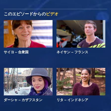
このエピソードからの
ビデオ
サイヨ – 合衆国
ネイサン – フランス
ダーシャ – カザフスタン
リタ – インドネシア