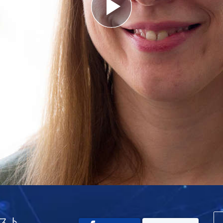
Play
Video
スト