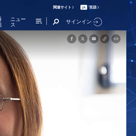
関連サイト
言語
JA
番
ニュー
サインイン
組
ス