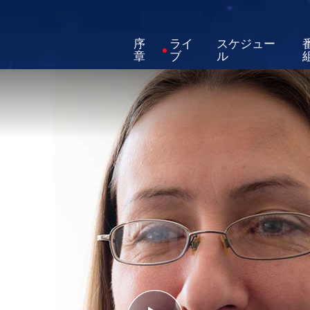
序
ライ
スケジュー
章
ブ
ル