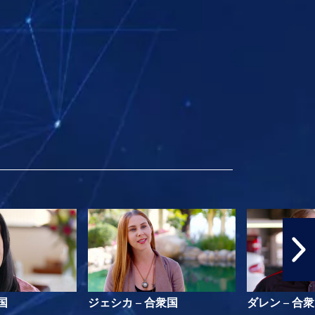
国
ジェシカ – 合衆国
ダレン – 合