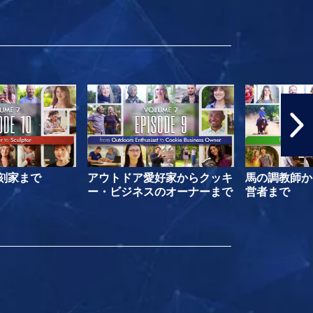
刻家まで
アウトドア愛好家からクッキ
馬の調教師か
ー・ビジネスのオーナーまで
営者まで