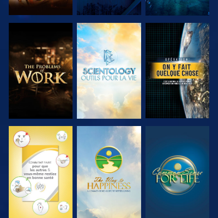
DÉCOUVRIR
DÉCOUVRIR
REGARDER
LES SÉRIES
LES SÉRIES
REGARDER
REGARDER
REGARDER