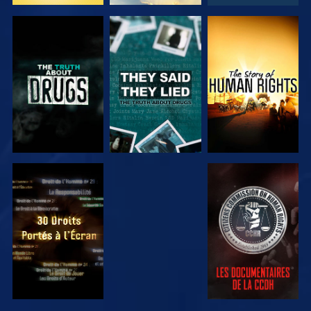
REGARDER
REGARDER
REGARDER
REGARDER
REGARDER
REGARDER