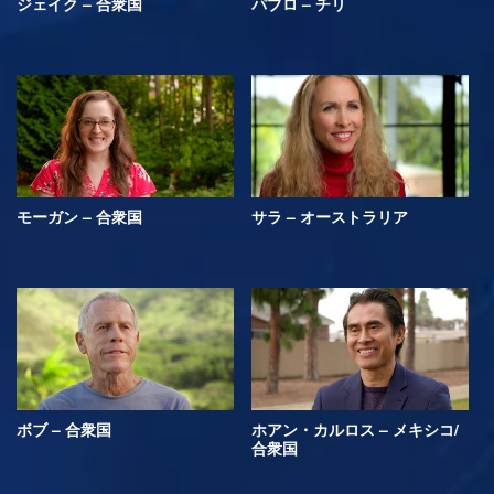
ジェイク – 合衆国
パブロ – チリ
モーガン – 合衆国
サラ – オーストラリア
ボブ – 合衆国
ホアン・カルロス – メキシコ/
合衆国