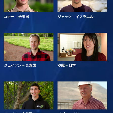
コナー – 合衆国
ジャック – イスラエル
ジェイソン – 合衆国
沙織 – 日本