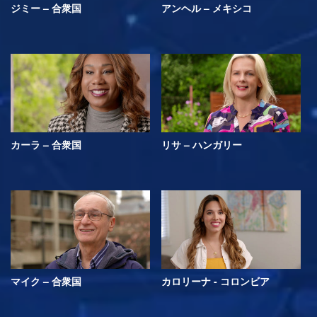
ジミー – 合衆国
アンヘル – メキシコ
カーラ – 合衆国
リサ – ハンガリー
マイク – 合衆国
カロリーナ - コロンビア