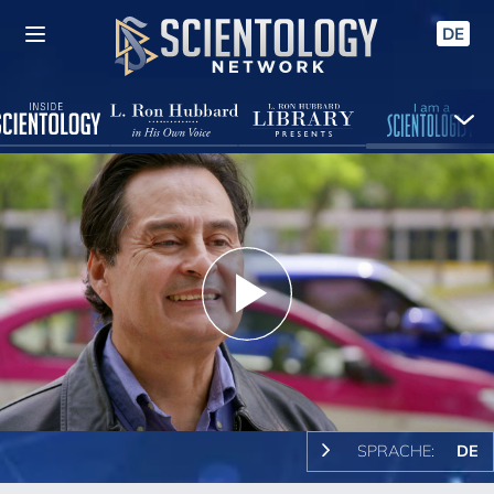
DE
Play
Video
SPRACHE:
DE