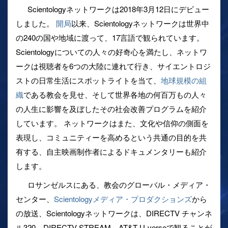
Scientologyネットワークは2018年3月12日にデビュー
しました。
開局
以来、Scientologyネットワークは世界中
の240の国や地域に渡って、17言語で観られています。
Scientologyについての人々の好奇心を満たし、ネットワ
ークは視聴者を6つの大陸に連れて行き、サイエントロジ
ストの日常生活にスポットライトを当て、
地球規模の組
織
である教会を見せ、そして世界各地の何百万もの人々
の人生に影響を及ぼしたその社会改善プログラムを紹介
しています。 ネットワークはまた、文化や信仰の側面を
表現し、コミュニティーを高めるという共通の目的を共
有する、自主映画制作者によるドキュメンタリーも紹介
します。
ロサンゼルスにある、教会のグローバル・メディア・
センター、
Scientologyメディア・プロダクションズ
から
の放送、Scientologyネットワークは、DIRECTV チャンネ
ル320、DIRECTV STREAM、AT&T U-verseで観ることが