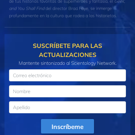
de tus historias favoritas de superhéroes y fantasía, el
Geek,
and You Shall Find
del director Brad Faye, se inmerge
profundamente en la cultura que rodea a las historietas.
SUSCRÍBETE PARA LAS
ACTUALIZACIONES
Mantente sintonizado al Scientology Network.
Inscríbeme