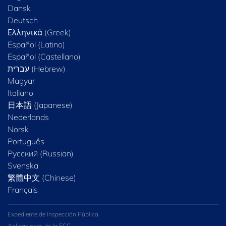
Dansk
Deutsch
Ελληνικά (Greek)
Español (Latino)
Español (Castellano)
Magyar
Italiano
日本語 (Japanese)
Nederlands
Norsk
Português
Русский (Russian)
Svenska
繁體中文 (Chinese)
Français
Expediente de Inspección Pública
Aplicaciones de la FCC