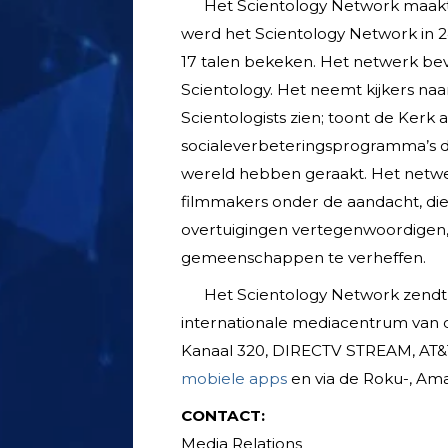
Het Scientology Network maakte
werd het Scientology Network in 2
17 talen bekeken. Het netwerk be
Scientology. Het neemt kijkers naar
Scientologists zien; toont de Kerk 
sociale­verbeterings­programma’s 
wereld hebben geraakt. Het netwe
filmmakers onder de aandacht, die
overtuigingen vertegenwoordigen
gemeenschappen te verheffen.
Het Scientology Network zendt 
internationale mediacentrum van d
Kanaal 320, DIRECTV STREAM, AT&
mobiele apps
en via de Roku-, Ama
CONTACT:
Media Relations