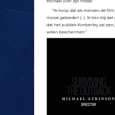
Michael over zijn missie:
“Ik hoop dat als mensen de film
mooie gebieden (...). Ik ben blij d
dat het publiek Kimberley zal zien,
willen beschermen.”