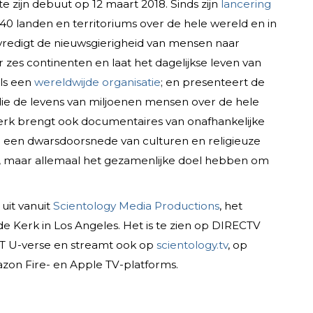
 zijn debuut op 12 maart 2018. Sinds zijn
lancering
40 landen en territoriums over de hele wereld en in
vredigt de nieuwsgierigheid van mensen naar
 zes continenten en laat het dagelijkse leven van
als een
wereldwijde organisatie
; en presenteert de
die de levens van miljoenen mensen over de hele
rk brengt ook documentaires van onafhankelijke
 een dwarsdoorsnede van culturen en religieuze
, maar allemaal het gezamenlijke doel hebben om
uit vanuit
Scientology Media Productions
, het
e Kerk in Los Angeles. Het is te zien op DIRECTV
T U-verse en streamt ook op
scientology.tv
, op
zon Fire- en Apple TV-platforms.