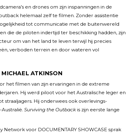
dcamera’s en drones om zijn inspanningen in de
outback helemaal zelf te filmen. Zonder assistentie
ogelijkheid tot communicatie met de buitenwereld
n die de piloten indertijd ter beschikking hadden, zijn
teur om van het land te leven terwijl hij precies
eeën, verboden terrein en door wateren vol
 MICHAEL ATKINSON
or het filmen van zijn ervaringen in de extreme
derjaren. Hij werd piloot voor het Australische leger en
tot straaljagers. Hij onderwees ook overlevings­
Australië.
Surviving the Outback
is zijn eerste lange
ology Network voor DOCUMENTARY SHOWCASE sprak