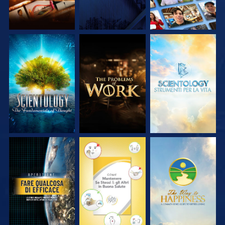
ESPLORA LE
ESPLORA LE
ESPLORA LE
SERIE
SERIE
SERIE
GUARDA
GUARDA
GUARDA