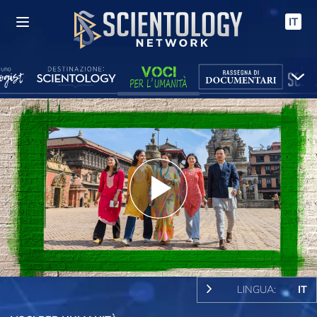
IT
Play
Video
LINGUA:
IT