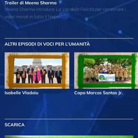
Trailer di Meena Sharma
Meena Sharma introduce
La Via della Felicità
per ripristinare i
valori morali in tutto il Nepal.
ALTRI EPISODI
DI VOCI PER L’UMANITÀ
Isabelle Vladoiu
Capo Marcos Santos Jr.
SCARICA