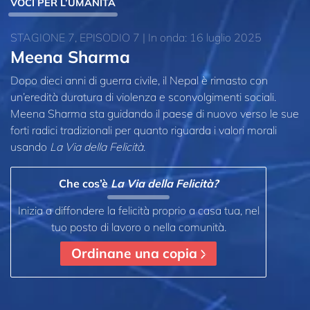
VOCI PER L’UMANITÀ
STAGIONE 7, EPISODIO 7 | In onda: 16 luglio 2025
Meena Sharma
Dopo dieci anni di guerra civile, il Nepal è rimasto con
un’eredità duratura di violenza e sconvolgimenti sociali.
Meena Sharma sta guidando il paese di nuovo verso le sue
forti radici tradizionali per quanto riguarda i valori morali
usando
La Via della Felicità
.
Che cos’è
La Via della Felicità?
Inizia a diffondere la felicità proprio a casa tua, nel
tuo posto di lavoro o nella comunità.
Ordinane una copia