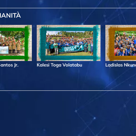
MANITÀ
antos Jr.
Kalesi Toga Volatabu
Ladislas Nku