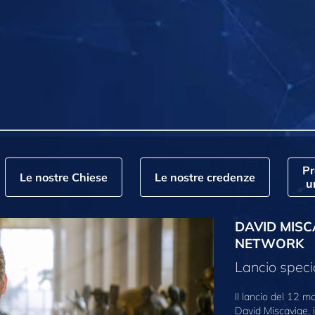
P
Le nostre Chiese
Le nostre credenze
u
DAVID MISC
NETWORK
Lancio speci
Il lancio del 12 
David Miscavige, i