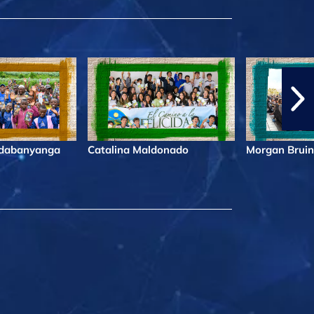
ndabanyanga
Catalina Maldonado
Morgan Bruin