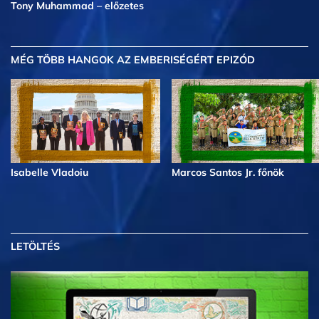
Tony Muhammad – előzetes
MÉG TÖBB
HANGOK AZ EMBERISÉGÉRT EPIZÓD
Isabelle Vladoiu
Marcos Santos Jr. főnök
LETÖLTÉS