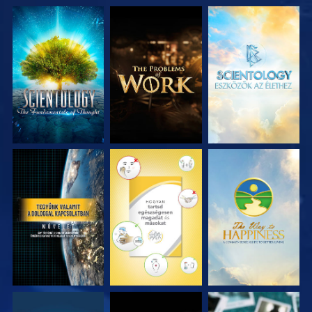
A SOROZAT
A SOROZAT
A SOROZAT
RÉSZEI
RÉSZEI
RÉSZEI
MŰSORNÉZÉS
MŰSORNÉZÉS
MŰSORNÉZÉS