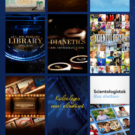
A SOROZAT
A SOROZAT
MŰSORNÉZÉS
RÉSZEI
RÉSZEI
A SOROZAT
MŰSORNÉZÉS
A SOROZAT
RÉSZEI
RÉSZEI