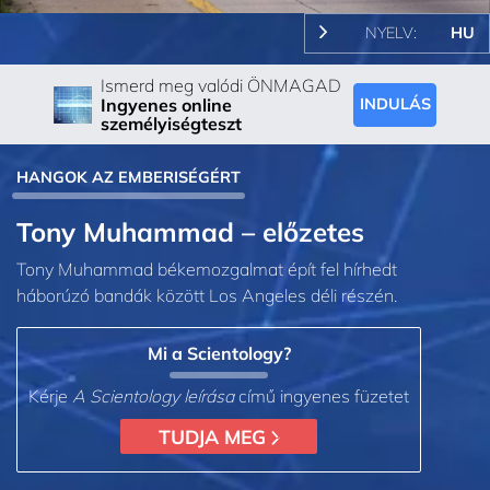
NYELV:
HU
Ismerd meg valódi ÖNMAGAD
Ingyenes online
INDULÁS
személyiségteszt
HANGOK AZ EMBERISÉGÉRT
Tony Muhammad – előzetes
Tony Muhammad békemozgalmat épít fel hírhedt
háborúzó bandák között Los Angeles déli részén.
Mi a Scientology?
Kérje
A Scientology leírása
című ingyenes füzetet
TUDJA MEG