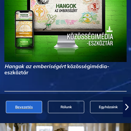
Hangok az emberiségért
közösségimédia-
eszköztár
Bevezetés
Rólunk
Egyházaink