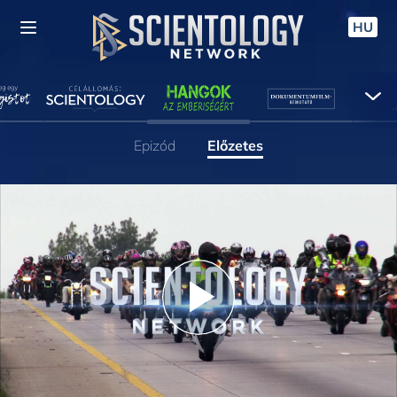
HU
Epizód
Előzetes
Play
Video