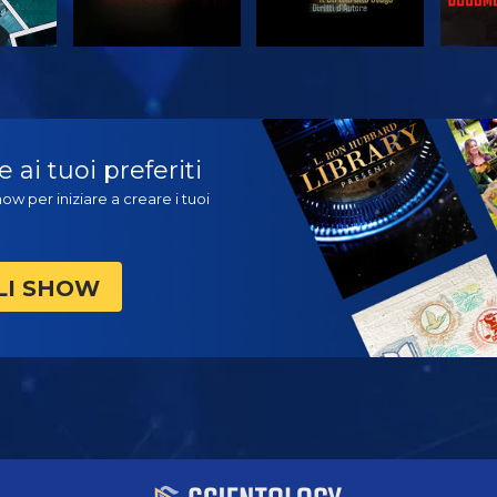
A
GUARDA
GUARDA
ES
ai tuoi preferiti
ow per iniziare a creare i tuoi
LI SHOW