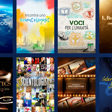
 LE
ESPLORA LE
ESPLORA LE
ES
SERIE
SERIE