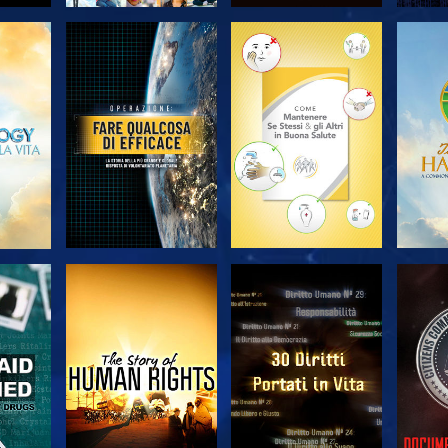
A
ESPLORA LE
ESPLORA LE
ES
SERIE
SERIE
A
GUARDA
GUARDA