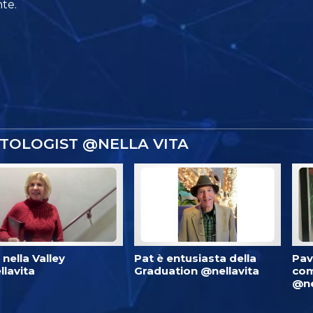
te.
NTOLOGIST @NELLA VITA
è nella Valley
Pat è entusiasta della
Pav
lavita
Graduation @nellavita
com
@ne