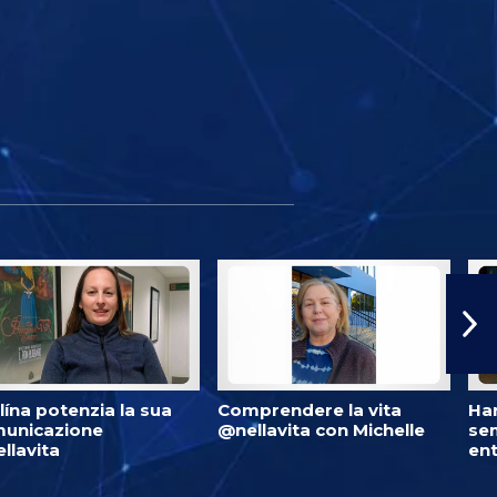
lína potenzia la sua
Comprendere la vita
Har
unicazione
@nellavita con Michelle
se
llavita
ent