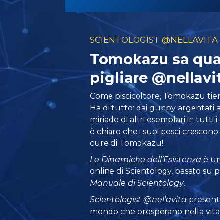
SCIENTOLOGIST @NELLAVITA
Tomokazu sa qual
pigliare @nellavi
Come piscicoltore, Tomokazu tiene
Ha di tutto: dai guppy argentati ai
miriade di altri esemplari in tutti 
è chiaro che i suoi pesci crescono 
cure di Tomokazu!
Le Dinamiche dell’Esistenza
è uno
online di Scientology, basato su 
Manuale di Scientology
.
Scientologist @nellavita
presenta
mondo che prosperano
nella vit