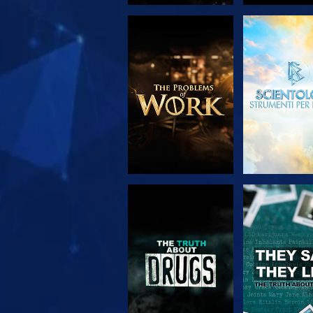
ESPLORA LE
GUARD
SERIE
GUARDA
GUARD