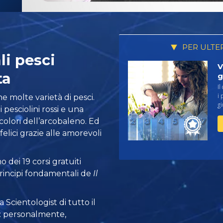
PER ULTE
i pesci
V
ta
g
Il
i 
 molte varietà di pesci.
gi
 pesciolini rossi e una
i colori dell’arcobaleno. Ed
felici grazie alle amorevoli
 dei 19 corsi gratuiti
principi fondamentali de
Il
 Scientologist di tutto il
a: personalmente,