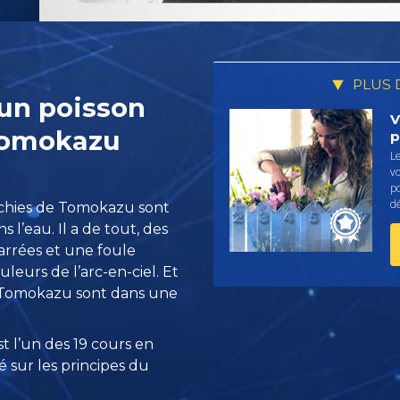
PLUS 
un poisson
V
 Tomokazu
p
Le
v
p
dé
chies de Tomokazu sont
l’eau. Il a de tout, des
arrées et une foule
leurs de l’arc-en-ciel. Et
e Tomokazu sont dans une
t l’un des 19 cours en
é sur les principes du