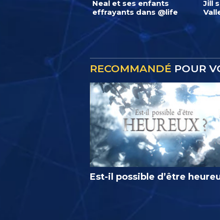
Neal et ses enfants
Jill
effrayants dans @life
Vall
RECOMMANDÉ
POUR V
Est-il possible d’être heure