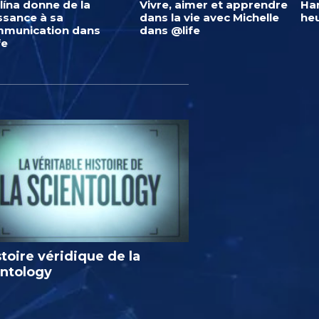
lína donne de la
Vivre, aimer et apprendre
Har
ssance à sa
dans la vie avec Michelle
heu
munication dans
dans @life
fe
stoire véridique de la
entology