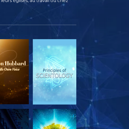
eurs églises, au travail ou chez
OUVRIR LES
REGARDER