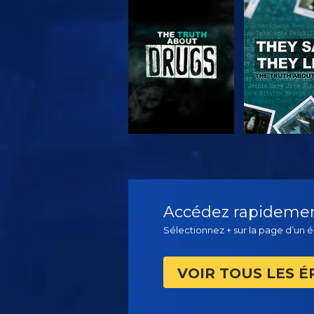
REGARDER
REGARD
REGARDER
REGARD
Accédez rapidement
Sélectionnez + sur la page d’un é
VOIR TOUS LES É