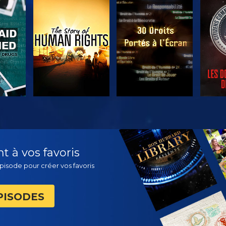
ER
REGARDER
REGARDER
R
ER
REGARDER
REGARDER
DÉC
 à vos favoris
pisode pour créer vos favoris
PISODES