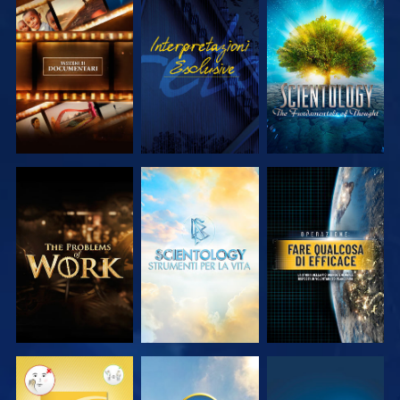
ESPLORA LE
GUARDA
ESPLORA LE
SERIE
SERIE
ESPLORA LE
ESPLORA LE
GUARDA
SERIE
SERIE