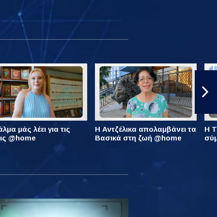
λμα μάς λέει για τις
Η Αντζέλικα απολαμβάνει τα
Η Τ
εις @home
Βασικά στη ζωή @home
σύ