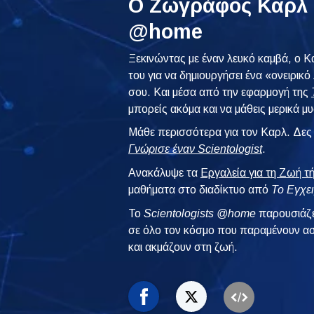
Ο Ζωγράφος Καρλ 
@home
Ξεκινώντας με έναν λευκό καμβά, ο Κ
του για να δημιουργήσει ένα «ονειρικ
σου. Και μέσα από την εφαρμογή της
μπορείς ακόμα και να μάθεις μερικά μ
Μάθε περισσότερα για τον Καρλ. Δες 
Γνώρισε έναν Scientologist
.
Ανακάλυψε τα
Εργαλεία για τη Ζωή τ
μαθήματα στο διαδίκτυο από
Το Εγχει
To
Scientologists @home
παρουσιάζε
σε όλο τον κόσμο που παραμένουν ασ
και ακμάζουν στη ζωή.