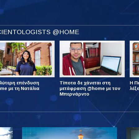
SCIENTOLOGISTS @HOME
λύτερη επένδυση
Τίποτα δε χάνεται στη
Η Πά
e με τη Νατάλια
μετάφραση @home με τον
λέξ
Μπερνάρντο