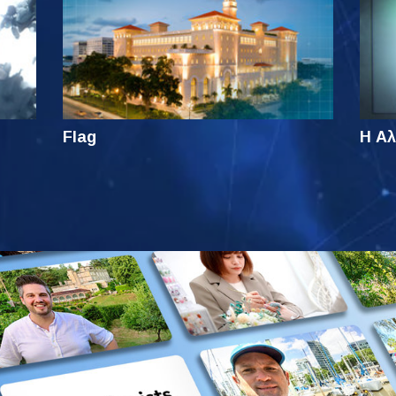
Flag
Η Αλ