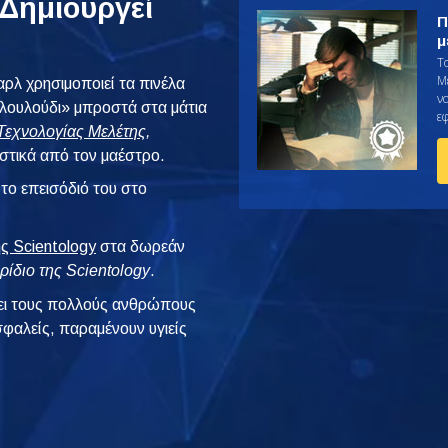
Δημιουργεί
Π
μ
Τ
Μ
αρλ χρησιμοποιεί τα πινέλα
ν
ό λουλούδι» μπροστά στα μάτια
ε
Τεχνολογίας Μελέτης,
υστικά από τον μαέστρο.
το επεισόδιό του στο
ής Scientology
στα δωρεάν
ρίδιο της Scientology
.
ι τους πολλούς ανθρώπους
φαλείς, παραμένουν υγιείς