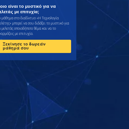
οιο είναι το μυστικό για να
ελετάς με επιτυχία;
ο μάθημα στο διαδίκτυο «Η Τεχνολογία
ελέτης» μπορεί να σου διδάξει το μυστικό για
α μελετάς οποιοδήποτε θέμα και να το
φαρμόζεις με επιτυχία.
Ξεκίνησε το δωρεάν
μάθημά σου