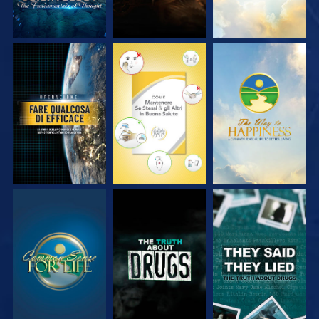
GUARDA
GUARDA
GUARDA
GUARDA
GUARDA
GUARDA