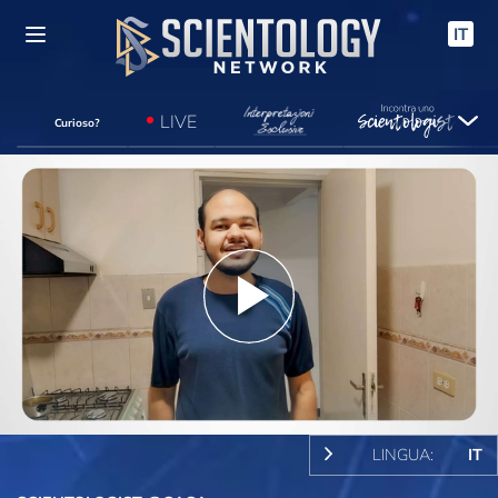
IT
LIVE
Curioso?
Play
Video
LINGUA:
IT