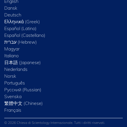
English
Dansk
Deutsch
Ελληνικά (Greek)
Español (Latino)
Español (Castellano)
Magyar
Italiano
日本語 (Japanese)
Nederlands
Norsk
Português
Русский (Russian)
Svenska
繁體中文 (Chinese)
Français
© 2026 Chiesa di Scientology Internazionale. Tutti i diritti riservati.