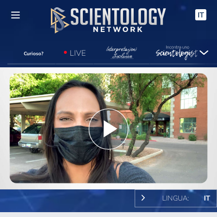
IT
LIVE
Curioso?
Play
Video
LINGUA:
IT