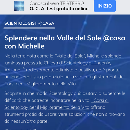
Conosci il vero TE STESSO
INIZIO
O. C. A. test gratuito online
SCIENTOLOGIST @CASA
Splendere nella Valle del Sole @casa
con Michelle
Nella terra nota come la “Valle del Sole”, Michelle splende
luminosa presso la
Chiesa di Scientology di Phoenix,
Arizona
. È radiosamente ottimista e positiva, ed è pronta
ad innalzare il suo potenziale nella vita con gli strumenti dei
Corsi per il Miglioramento della Vita.
Scoprite in che modo Scientology può aiutarvi a superare le
difficoltà che potreste incontrare nella vita.
I Corsi di
Scientology per il Miglioramento della Vita
offrono
strumenti pratici da usare: vere soluzioni che non si trovano
da nessun’altra parte.