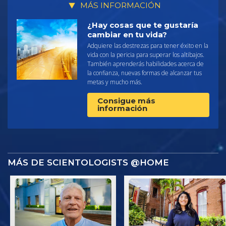
MÁS INFORMACIÓN
¿Hay cosas que te gustaría
cambiar en tu vida?
Adquiere las destrezas para tener éxito en la
vida con la pericia para superar los altibajos.
También aprenderás habilidades acerca de
la confianza, nuevas formas de alcanzar tus
metas y mucho más.
Consigue más
información
MÁS DE SCIENTOLOGISTS @HOME