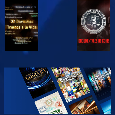
VE
VE
VE
VE
EXPLORA LAS
SERIES