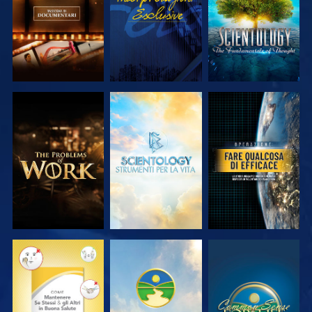
ESPLORA LE
ESPLORA LE
GUARDA
SERIE
SERIE
GUARDA
GUARDA
GUARDA