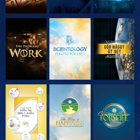
UTFORSKA
UTFORSKA
TITTA
SERIEN
SERIEN
TITTA
TITTA
TITTA