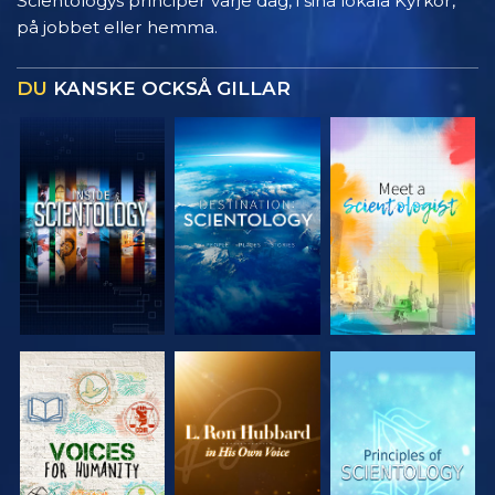
Scientologys principer varje dag, i sina lokala Kyrkor,
på jobbet eller hemma.
DU
KANSKE OCKSÅ GILLAR
UTFORSKA
UTFORSKA
UTFORSKA
SERIEN
SERIEN
SERIEN