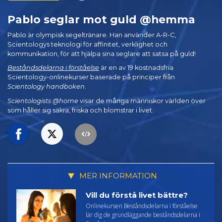
Pablo seglar mot guld @hemma
Pablo är olympisk segeltränare. Han använder A-R-C,
Scientologys teknologi för affinitet, verklighet och
kommunikation, för att hjälpa sina seglare att satsa på guld!
Beståndsdelarna i förståelse
är en av 19 kostnadsfria
Scientology-onlinekurser baserade på principer från
Scientology handboken
.
Scientologists @home
visar de många människor världen över
som håller sig säkra, friska och blomstrar i livet.
MER INFORMATION
Vill du förstå livet bättre?
Onlinekursen Beståndsdelarna i förståelse
lär dig de grundläggande beståndsdelarna i