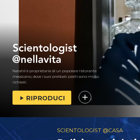
Natahli è proprietaria di un popolare ristorante
messicano, dove i suoi prelibati piatti sono molto
richiesti.
RIPRODUCI
SCIENTOLOGIST @CASA