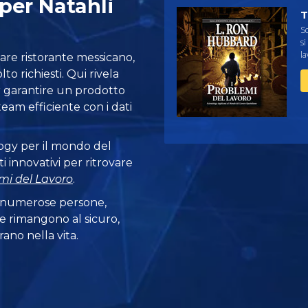
 per Natahli
T
Sc
si
la
lare ristorante messicano,
lto richiesti. Qui rivela
r garantire un prodotto
eam efficiente con i dati
logy per il mondo del
 innovativi per ritrovare
emi del Lavoro
.
 numerose persone,
e rimangono al sicuro,
ano nella vita.