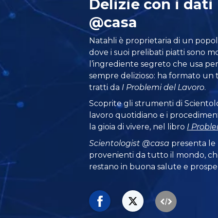
Delizie con i dati
@casa
Natahli è proprietaria di un popo
dove i suoi prelibati piatti sono mo
l’ingrediente segreto che usa pe
sempre delizioso: ha formato un t
tratti da
I Problemi del Lavoro
.
Scoprite gli strumenti di Sciento
lavoro quotidiano e i procedimenti
la gioia di vivere, nel libro
I Probl
Scientologist @casa
presenta le
provenienti da tutto il mondo, ch
restano in buona salute e prosper