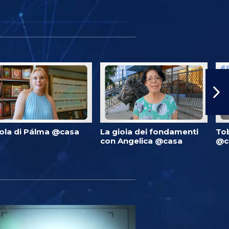
ola di Pálma @casa
La gioia dei fondamenti
Tob
con Angelica @casa
@c