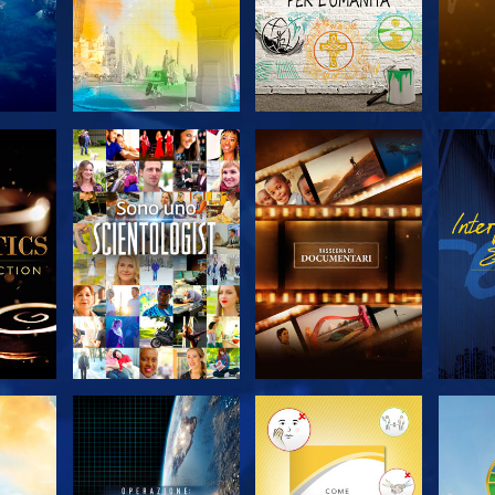
 LE
ESPLORA LE
ESPLORA LE
ES
SERIE
SERIE
A
ESPLORA LE
ESPLORA LE
ES
SERIE
SERIE