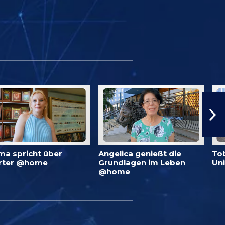
ma spricht über
Angelica genießt die
To
rter @home
Grundlagen im Leben
Un
@home