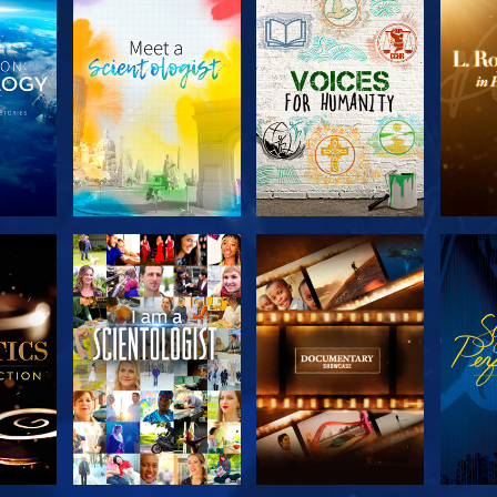
SERIE
SERIE
KEN
ENTDECKEN
ENTDECKEN
EN