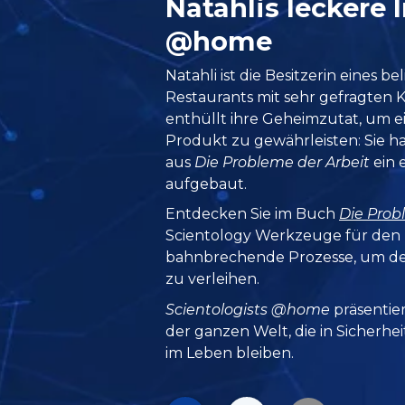
Natahlis leckere
@home
Natahli ist die Besitzerin eines 
Restaurants mit sehr gefragten Kö
enthüllt ihre Geheimzutat, um e
Produkt zu gewährleisten: Sie h
aus
Die Probleme der Arbeit
ein 
aufgebaut.
Entdecken Sie im Buch
Die Prob
Scientology Werkzeuge für den 
bahnbrechende Prozesse, um d
zu verleihen.
Scientologists @home
präsentie
der ganzen Welt, die in Sicherhe
im Leben bleiben.