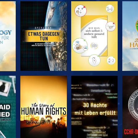
EN
SERIE
SERIE
ENTDECKEN
ENTDECKEN
EN
EN
ANSEHEN
ANSEHEN
A