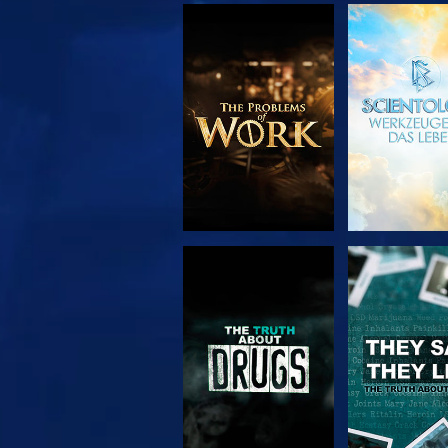
SERIE
ANSEH
ENTDECKEN
ANSEHEN
ANSEH