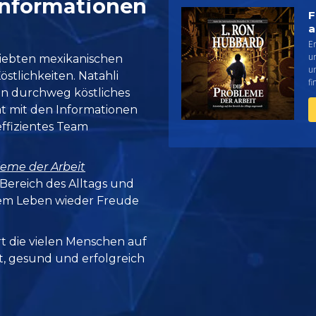
 Informationen
F
a
E
un
beliebten mexikanischen
u
stlichkeiten. Natahli
fi
in durchweg köstliches
at mit den Informationen
effizientes Team
leme der Arbeit
Bereich des Alltags und
em Leben wieder Freude
rt die vielen Menschen auf
it, gesund und erfolgreich