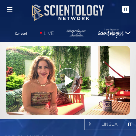
IT
LIVE
Curioso?
Play
Video
LINGUA:
IT