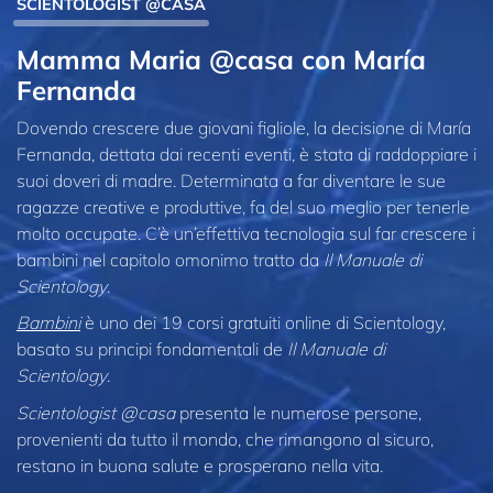
SCIENTOLOGIST @CASA
Mamma Maria @casa con María
Fernanda
Dovendo crescere due giovani figliole, la decisione di María
Fernanda, dettata dai recenti eventi, è stata di raddoppiare i
suoi doveri di madre. Determinata a far diventare le sue
ragazze creative e produttive, fa del suo meglio per tenerle
molto occupate. C’è un’effettiva tecnologia sul far crescere i
bambini nel capitolo omonimo tratto da
Il Manuale di
Scientology
.
Bambini
è uno dei 19 corsi gratuiti online di Scientology,
basato su principi fondamentali de
Il Manuale di
Scientology
.
Scientologist @casa
presenta le numerose persone,
provenienti da tutto il mondo, che rimangono al sicuro,
restano in buona salute e prosperano nella vita.