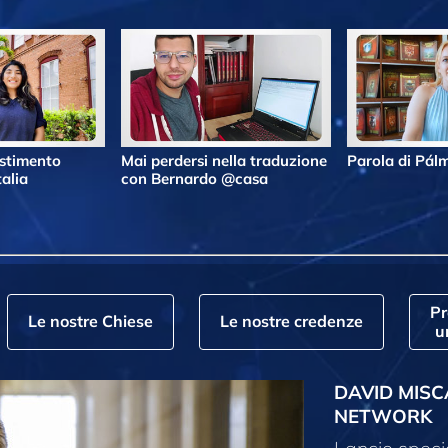
estimento
Mai perdersi nella traduzione
Parola di Pá
alia
con Bernardo @casa
P
Le nostre Chiese
Le nostre credenze
u
DAVID MISC
NETWORK