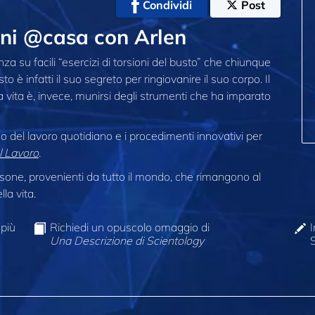
Condividi
Post
oni @casa con Arlen
a su facili “esercizi di torsioni del busto” che chiunque
 è infatti il suo segreto per ringiovanire il suo corpo. Il
a vita è, invece, munirsi degli strumenti che ha imparato
do del lavoro quotidiano e i procedimenti innovativi per
l Lavoro
.
one, provenienti da tutto il mondo, che rimangono al
la vita.
 più
Richiedi un opuscolo omaggio di
I
Una Descrizione di Scientology
S