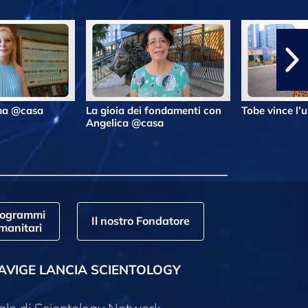
lma @casa
La gioia dei fondamenti con
Tobe vince l’
Angelica @casa
rogrammi
Il nostro Fondatore
manitari
AVIGE LANCIA SCIENTOLOGY