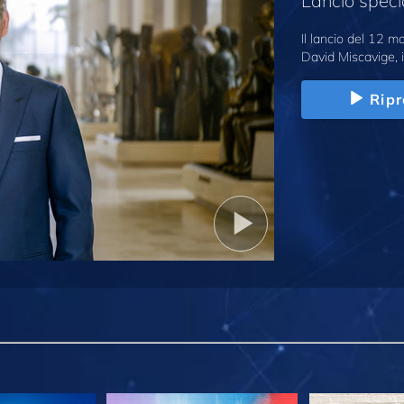
Lancio speci
Il lancio del 12 
David Miscavige, i
Ripr