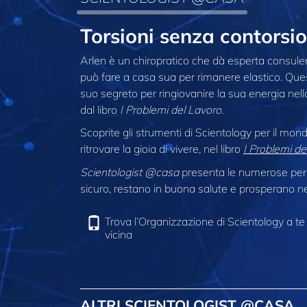
Torsioni senza contorsi
Arlen è un chiropratico che dà esperta consulenz
può fare a casa sua per rimanere elastico. Questo
suo segreto per ringiovanire la sua energia nell
dal libro
I Problemi del Lavoro
.
Scoprite gli strumenti di Scientology per il mon
ritrovare la gioia di vivere, nel libro
I Problemi de
Scientologist @casa
presenta le numerose pers
sicuro, restano in buona salute e prosperano nel
Trova l’Organizzazione di Scientology a te
vicina
ALTRI SCIENTOLOGIST @CASA