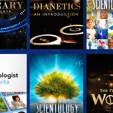
LE SERIE
GUARDA
ESPLORA 