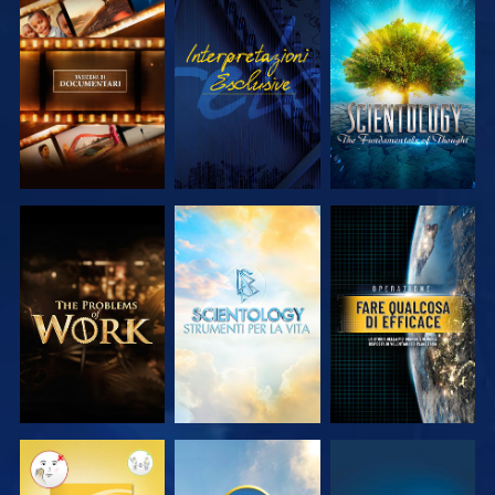
ESPLORA LE
GUARDA
ESPLORA LE
SERIE
SERIE
ESPLORA LE
ESPLORA LE
GUARDA
SERIE
SERIE