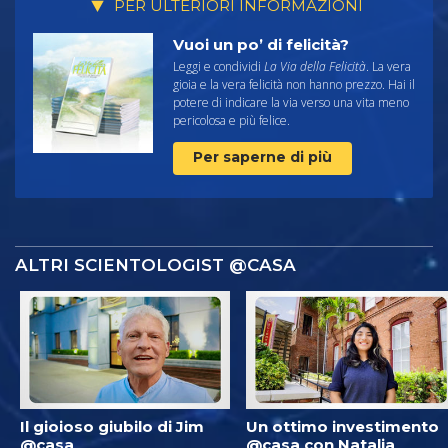
PER ULTERIORI INFORMAZIONI
Vuoi un po’ di felicità?
Leggi e condividi
La Via della Felicità
. La vera
gioia e la vera felicità non hanno prezzo. Hai il
potere di indicare la via verso una vita meno
pericolosa e più felice.
Per saperne di più
ALTRI SCIENTOLOGIST @CASA
Il gioioso giubilo di Jim
Un ottimo investimento
@casa
@casa con Natalia