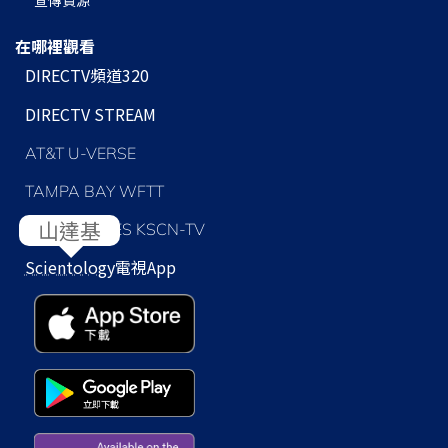
在哪裡觀看
DIRECTV頻道320
DIRECTV STREAM
AT&T U-VERSE
TAMPA BAY WFTT
LOS ANGELES KSCN-TV
Scientology
電視App