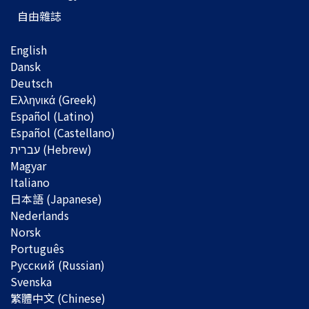
自由雜誌
English
Dansk
Deutsch
Ελληνικά (Greek)
Español (Latino)
Español (Castellano)
Magyar
Italiano
日本語 (Japanese)
Nederlands
Norsk
Português
Русский (Russian)
Svenska
繁體中文 (Chinese)