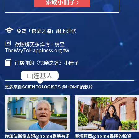
索取小冊子
免費「快樂之道」線上研修
欲瞭解更多詳情，請至
TheWayToHappiness.org.tw
訂購你的《快樂之道》小冊子
SCIENTOLOGIST
更多來自
S @HOME的影片
你無法衡量吉姆@home到底有多
娜塔莉亞@home最棒的投資