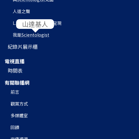
人道之聲
L. 羅恩 賀伯特圖書館呈現
我是
Scientologist
紀錄片展示櫃
電視直播
時間表
有關聯播網
前言
觀賞方式
多媒體室
回饋
宣傳資源