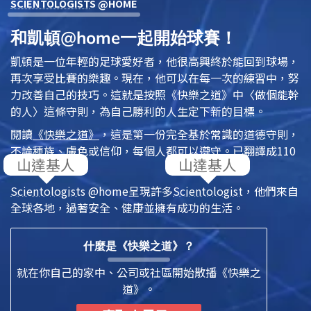
SCIENTOLOGIST
S @HOME
和凱頓@home一起開始球賽！
凱頓是一位年輕的足球愛好者，他很高興終於能回到球場，
再次享受比賽的樂趣。現在，他可以在每一次的練習中，努
力改善自己的技巧。這就是按照
《快樂之道》
中〈做個能幹
的人〉這條守則，為自己勝利的人生定下新的目標。
閱讀
《快樂之道》
，這是第一份完全基於常識的道德守則，
不論種族、膚色或信仰，每個人都可以遵守。已翻譯成110
多種語言。
Scientologist
s @home
呈現許多
Scientologist
，他們來自
全球各地，過著安全、健康並擁有成功的生活。
什麼是《快樂之道》？
就在你自己的家中、公司或社區開始散播《快樂之
道》。