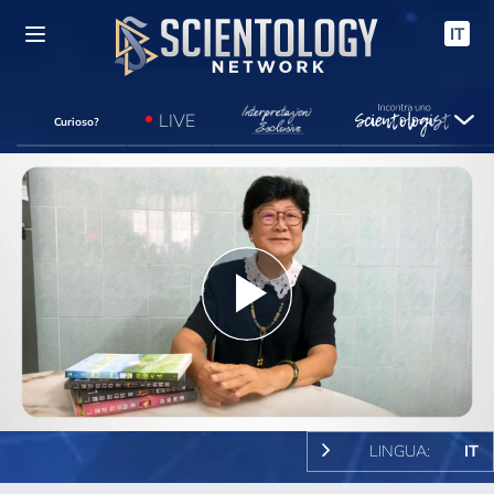
IT
LIVE
Curioso?
Play
Video
LINGUA:
IT