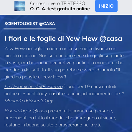
Conosci il vero TE STESSO
INIZIO
O. C. A. test gratuito online
SCIENTOLOGIST @CASA
I fiori e le foglie di Yew Hew @casa
Yew Hew accoglie la natura in casa sua coltivando un
piccolo giardino. Non solo ha una serie di rigogliose piante
in vaso, ma ha anche decorative piantine in miniatura che
pendono dal soffitto. Il suo potrebbe essere chiamato “Il
giardino pensile di Yew Hew”!
Le Dinamiche dell’Esistenza
è uno dei 19 corsi gratuiti
online di Scientology, basato su principi fondamentali de
Il
Manuale di Scientology
.
Scientologist @casa
presenta le numerose persone,
provenienti da tutto il mondo, che rimangono al sicuro,
restano in buona salute e prosperano nella vita.