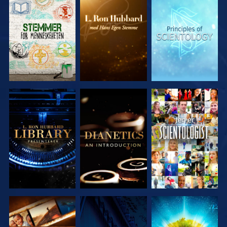
UTFORSK
UTFORSK
UTFORSK
SERIEN
SERIEN
SERIEN
UTFORSK
UTFORSK
SE
SERIEN
SERIEN
UTFORSK
SE
UTFORSK