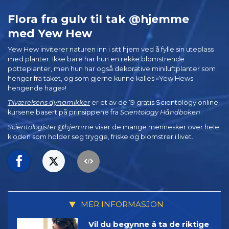
Flora fra gulv til tak @hjemme
med Yew Hew
Yew Hew inviterer naturen inn i sitt hjem ved å fylle sin uteplass
med planter. Ikke bare har hun en rekke blomstrende
potteplanter, men hun har også dekorative miniluftplanter som
henger fra taket, og som gjerne kunne kalles «Yew Hews
hengende hage»!
Tilværelsens dynamikker
er et av de 19 gratis Scientology online-
kursene basert på prinsippene fra
Scientology Håndboken
.
Scientologister @hjemme
viser de mange mennesker over hele
kloden som holder seg trygge, friske og blomstrer i livet.
MER INFORMASJON
Vil du begynne å ta de riktige